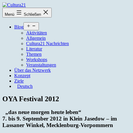
Zum
Inhalt
Cultura21
Menü
Schließen
springen
Menü
Blog
öffnen
Aktivitäten
Allgemein
Cultura21 Nachrichten
Literatur
Themen
Workshops
Veranstaltungen
Über das Netzwerk
Konzept
Ziele
Deutsch
OYA Festival 2012
„das neue morgen heute leben“
7. bis 9. September 2012 in Klein Jasedow – im
Lassaner Winkel, Mecklenburg-Vorpommern