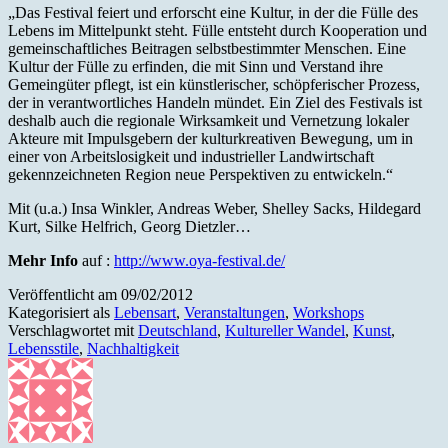
„Das Festival feiert und erforscht eine Kultur, in der die Fülle des
Lebens im Mittelpunkt steht. Fülle entsteht durch Kooperation und
gemeinschaftliches Beitragen selbstbestimmter Menschen. Eine
Kultur der Fülle zu erfinden, die mit Sinn und Verstand ihre
Gemeingüter pflegt, ist ein künstlerischer, schöpferischer Prozess,
der in verantwortliches Handeln mündet. Ein Ziel des Festivals ist
deshalb auch die regionale Wirksamkeit und Vernetzung lokaler
Akteure mit Impulsgebern der kulturkreativen Bewegung, um in
einer von Arbeitslosigkeit und industrieller Landwirtschaft
gekennzeichneten Region neue Perspektiven zu entwickeln.“
Mit (u.a.) Insa Winkler, Andreas Weber, Shelley Sacks, Hildegard
Kurt, Silke Helfrich, Georg Dietzler…
Mehr Info
auf :
http://www.oya-festival.de/
Veröffentlicht am
09/02/2012
Kategorisiert als
Lebensart
,
Veranstaltungen
,
Workshops
Verschlagwortet mit
Deutschland
,
Kultureller Wandel
,
Kunst
,
Lebensstile
,
Nachhaltigkeit