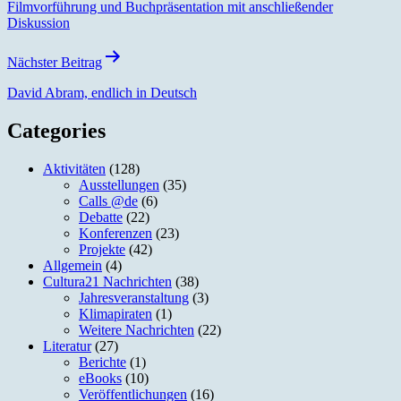
Filmvorführung und Buchpräsentation mit anschließender
Diskussion
Nächster Beitrag
David Abram, endlich in Deutsch
Categories
Aktivitäten
(128)
Ausstellungen
(35)
Calls @de
(6)
Debatte
(22)
Konferenzen
(23)
Projekte
(42)
Allgemein
(4)
Cultura21 Nachrichten
(38)
Jahresveranstaltung
(3)
Klimapiraten
(1)
Weitere Nachrichten
(22)
Literatur
(27)
Berichte
(1)
eBooks
(10)
Veröffentlichungen
(16)