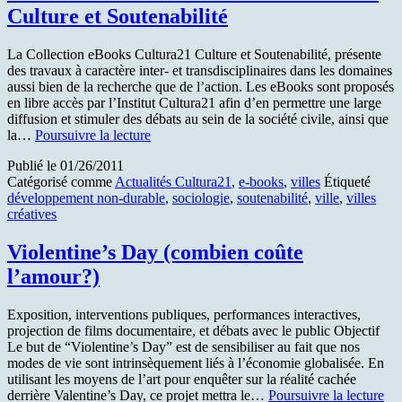
Culture et Soutenabilité
La Collection eBooks Cultura21 Culture et Soutenabilité, présente
des travaux à caractère inter- et transdisciplinaires dans les domaines
aussi bien de la recherche que de l’action. Les eBooks sont proposés
en libre accès par l’Institut Cultura21 afin d’en permettre une large
diffusion et stimuler des débats au sein de la société civile, ainsi que
Vol.
la…
Poursuivre la lecture
3
Publié le
01/26/2011
de
Catégorisé comme
Actualités Cultura21
,
e-books
,
villes
Étiqueté
la
développement non-durable
,
sociologie
,
soutenabilité
,
ville
,
villes
Collection
créatives
eBooks
Cultura21
Culture
Violentine’s Day (combien coûte
et
l’amour?)
Soutenabilité
Exposition, interventions publiques, performances interactives,
projection de films documentaire, et débats avec le public Objectif
Le but de “Violentine’s Day” est de sensibiliser au fait que nos
modes de vie sont intrinsèquement liés à l’économie globalisée. En
utilisant les moyens de l’art pour enquêter sur la réalité cachée
Vio
derrière Valentine’s Day, ce projet mettra le…
Poursuivre la lecture