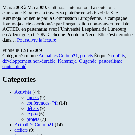
la
Mars 2008 à Mai 2009: Cultura21 international a soutenu la
Soutenabilité
campagne Karamoja à travers sa plateforme wiki: voir le Site
Karamoja Soutenue par la Commission Européenne, la campagne
Karamoja a été coordonnée par l’organisation non-gouvernmentale
ACTED, en partenariat avec l’Université Leuphana de Lüneburg,
en Allemagne, et l’ONG tchèque People in Need. Elle s’est déroulée
Site
dans…
Poursuivre la lecture
de
Publié le
12/15/2009
la
Catégorisé comme
Actualités Cultura21
,
projets
Étiqueté
conflits
,
campagne
développement non-durable
,
Karamoja
,
Ouganda
,
pastoralisme
,
Karamoja
soutenabilité
Categories
Activités
(44)
appels
(9)
conférences @fr
(14)
débats
(9)
expos
(6)
projets
(7)
Actualités Cultura21
(14)
ateliers
(9)