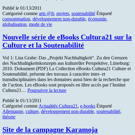
Da
Publié le
01/13/2011
(c
Catégorisé comme
arts @fr
,
projets
,
soutenabilité
Étiqueté
coû
consommation
,
développement non-durable
,
économie
,
l’a
globalisation
,
mode de vie
Nouvelle série de eBooks Cultura21 sur la
Culture et la Soutenabilité
Vol 1: Lisa Grabe: Das „Projekt Nachhaltigkeit“. Zu den Grenzen
des Nachhaltigkeitskonzepts aus kultureller Perspektive, Lüneburg:
2010. Dokument (PDF) La Collection eBooks Cultura21 Culture et
Soutenabilité, présente des travaux à caractère inter- et
transdisciplinaires dans les domaines aussi bien de la recherche que
de l’action. Les eBooks sont proposés en libre accès par l’Institut
Nouvelle
Cultura21…
Poursuivre la lecture
série
Publié le
01/13/2011
de
Catégorisé comme
Actualités Cultura21
,
e-books
Étiqueté
eBooks
Allemagne
,
culture
,
développement non-durable
,
soutenabilité
,
Cultura21
théorie
sur
la
Culture
Site de la campagne Karamoja
et