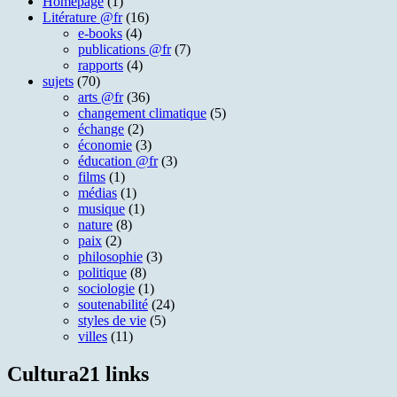
Homepage
(1)
Litérature @fr
(16)
e-books
(4)
publications @fr
(7)
rapports
(4)
sujets
(70)
arts @fr
(36)
changement climatique
(5)
échange
(2)
économie
(3)
éducation @fr
(3)
films
(1)
médias
(1)
musique
(1)
nature
(8)
paix
(2)
philosophie
(3)
politique
(8)
sociologie
(1)
soutenabilité
(24)
styles de vie
(5)
villes
(11)
Cultura21 links