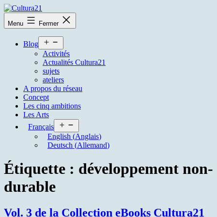
Aller
au
Cultura21
Menu
Fermer
contenu
Ouvrir
Blog
le
Activités
menu
Actualités Cultura21
sujets
ateliers
A propos du réseau
Concept
Les cinq ambitions
Les Arts
Ouvrir
Français
le
English
(
Anglais
)
menu
Deutsch
(
Allemand
)
Étiquette :
développement non-
durable
Vol. 3 de la Collection eBooks Cultura21