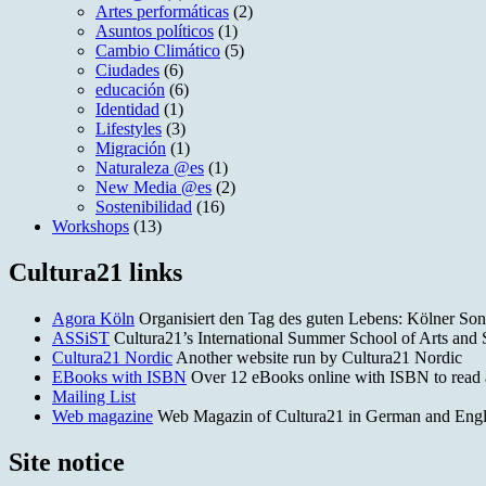
Artes performáticas
(2)
Asuntos políticos
(1)
Cambio Climático
(5)
Ciudades
(6)
educación
(6)
Identidad
(1)
Lifestyles
(3)
Migración
(1)
Naturaleza @es
(1)
New Media @es
(2)
Sostenibilidad
(16)
Workshops
(13)
Cultura21 links
Agora Köln
Organisiert den Tag des guten Lebens: Kölner Son
ASSiST
Cultura21’s International Summer School of Arts and Sc
Cultura21 Nordic
Another website run by Cultura21 Nordic
EBooks with ISBN
Over 12 eBooks online with ISBN to read
Mailing List
Web magazine
Web Magazin of Cultura21 in German and English.
Site notice