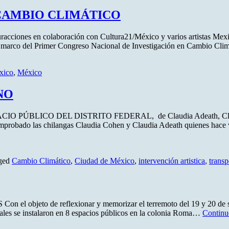
 CAMBIO CLIMÁTICO
racciones en colaboración con Cultura21/México y varios artistas Mexica
marco del Primer Congreso Nacional de Investigación en Cambio Cli
xico
,
México
NO
PÚBLICO DEL DISTRITO FEDERAL, de Claudia Adeath, Claud
omprobado las chilangas Claudia Cohen y Claudia Adeath quienes hace v
ged
Cambio Climático
,
Ciudad de México
,
intervención artistica
,
transp
l objeto de reflexionar y memorizar el terremoto del 19 y 20 de sep
ciales se instalaron en 8 espacios públicos en la colonia Roma…
Continu