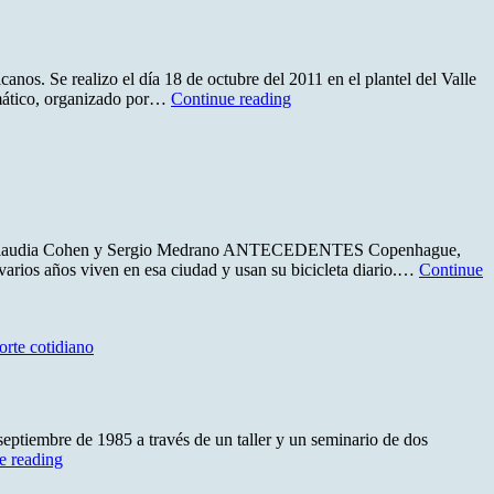
nos. Se realizo el día 18 de octubre del 2011 en el plantel del Valle
LA
mático, organizado por…
Continue reading
FERIA
DE
SOLUCIONES
ANTE
EL
CAMBIO
CLIMÁTICO
ia Cohen y Sergio Medrano ANTECEDENTES Copenhague,
arios años viven en esa ciudad y usan su bicicleta diario.…
Continue
orte cotidiano
tiembre de 1985 a través de un taller y un seminario de dos
25
e reading
ZONAS