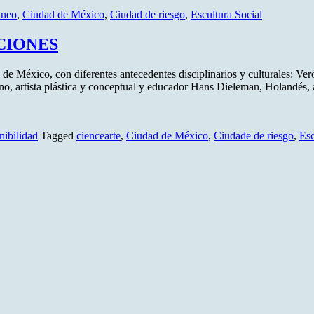
áneo
,
Ciudad de México
,
Ciudad de riesgo
,
Escultura Social
CCIONES
México, con diferentes antecedentes disciplinarios y culturales: Veró
icano, artista plástica y conceptual y educador Hans Dieleman, Holandés
nibilidad
Tagged
ciencearte
,
Ciudad de México
,
Ciudade de riesgo
,
Esc