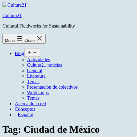
Skip
to
Cultura21
content
Cultural Fieldworks for Sustainability
Menu
Close
Open
Blog
menu
Actividades
Cultura21 noticias
General
Literatura
Temas
Presentación de colectivos
Workshops
Temas
Acerca de la red
Conceptos
Español
Tag:
Ciudad de México