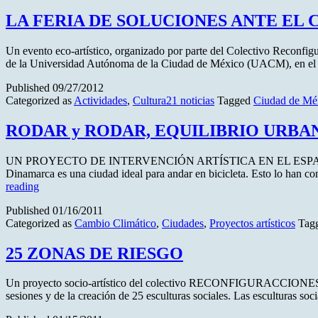
LA FERIA DE SOLUCIONES ANTE EL
Un evento eco-artístico, organizado por parte del Colectivo Reconfigu
de la Universidad Autónoma de la Ciudad de México (UACM), en el 
Published
09/27/2012
Categorized as
Actividades
,
Cultura21 noticias
Tagged
Ciudad de Mé
RODAR y RODAR, EQUILIBRIO URBA
UN PROYECTO DE INTERVENCIÓN ARTÍSTICA EN EL ESPACIO 
Dinamarca es una ciudad ideal para andar en bicicleta. Esto lo han c
RODAR
reading
y
Published
01/16/2011
RODAR,
Categorized as
Cambio Climático
,
Ciudades
,
Proyectos artísticos
Tag
EQUILIBRIO
URBANO
25 ZONAS DE RIESGO
Un proyecto socio-artístico del colectivo RECONFIGURACCIONES Con e
sesiones y de la creación de 25 esculturas sociales. Las esculturas so