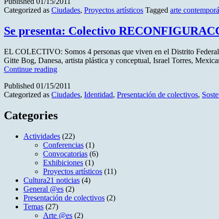
Published
01/15/2011
Categorized as
Ciudades
,
Proyectos artísticos
Tagged
arte contempor
Se presenta: Colectivo RECONFIGURA
EL COLECTIVO: Somos 4 personas que viven en el Distrito Federal de 
Gitte Bog, Danesa, artista plástica y conceptual, Israel Torres, Mex
Se
Continue reading
presenta:
Published
01/15/2011
Colectivo
Categorized as
Ciudades
,
Identidad
,
Presentación de colectivos
,
Soste
RECONFIGURACCIONES
Categories
Actividades
(22)
Conferencias
(1)
Convocatorias
(6)
Exhibiciones
(1)
Proyectos artísticos
(11)
Cultura21 noticias
(4)
General @es
(2)
Presentación de colectivos
(2)
Temas
(27)
Arte @es
(2)