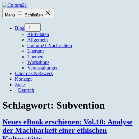
Zum
Inhalt
Cultura21
Menü
Schließen
springen
Menü
Blog
öffnen
Aktivitäten
Allgemein
Cultura21 Nachrichten
Literatur
Themen
Workshops
Veranstaltungen
Über das Netzwerk
Konzept
Ziele
Deutsch
Schlagwort:
Subvention
Neues eBook erschienen: Vol.10: Analyse
der Machbarkeit einer ethischen
Kulturstätte