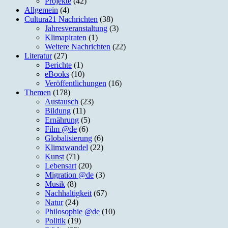
Projekte
(42)
Allgemein
(4)
Cultura21 Nachrichten
(38)
Jahresveranstaltung
(3)
Klimapiraten
(1)
Weitere Nachrichten
(22)
Literatur
(27)
Berichte
(1)
eBooks
(10)
Veröffentlichungen
(16)
Themen
(178)
Austausch
(23)
Bildung
(11)
Ernährung
(5)
Film @de
(6)
Globalisierung
(6)
Klimawandel
(22)
Kunst
(71)
Lebensart
(20)
Migration @de
(3)
Musik
(8)
Nachhaltigkeit
(67)
Natur
(24)
Philosophie @de
(10)
Politik
(19)