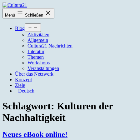
Zum
Inhalt
Cultura21
Menü
Schließen
springen
Menü
Blog
öffnen
Aktivitäten
Allgemein
Cultura21 Nachrichten
Literatur
Themen
Workshops
Veranstaltungen
Über das Netzwerk
Konzept
Ziele
Deutsch
Schlagwort:
Kulturen der
Nachhaltigkeit
Neues eBook online!