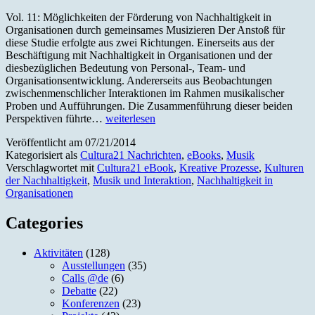
Vol. 11: Möglichkeiten der Förderung von Nachhaltigkeit in
Organisationen durch gemeinsames Musizieren Der Anstoß für
diese Studie erfolgte aus zwei Richtungen. Einerseits aus der
Beschäftigung mit Nachhaltigkeit in Organisationen und der
diesbezüglichen Bedeutung von Personal-, Team- und
Organisationsentwicklung. Andererseits aus Beobachtungen
zwischenmenschlicher Interaktionen im Rahmen musikalischer
Proben und Aufführungen. Die Zusammenführung dieser beiden
Neues
Perspektiven führte…
weiterlesen
eBook
Veröffentlicht am
07/21/2014
online!
Kategorisiert als
Cultura21 Nachrichten
,
eBooks
,
Musik
Verschlagwortet mit
Cultura21 eBook
,
Kreative Prozesse
,
Kulturen
der Nachhaltigkeit
,
Musik und Interaktion
,
Nachhaltigkeit in
Organisationen
Categories
Aktivitäten
(128)
Ausstellungen
(35)
Calls @de
(6)
Debatte
(22)
Konferenzen
(23)