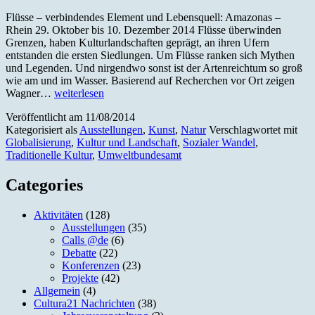
Flüsse – verbindendes Element und Lebensquell: Amazonas –
Rhein 29. Oktober bis 10. Dezember 2014 Flüsse überwinden
Grenzen, haben Kulturlandschaften geprägt, an ihren Ufern
entstanden die ersten Siedlungen. Um Flüsse ranken sich Mythen
und Legenden. Und nirgendwo sonst ist der Artenreichtum so groß
wie am und im Wasser. Basierend auf Recherchen vor Ort zeigen
Amazonas
Wagner…
weiterlesen
–
Veröffentlicht am
11/08/2014
Rhein
Kategorisiert als
Ausstellungen
,
Kunst
,
Natur
Verschlagwortet mit
Globalisierung
,
Kultur und Landschaft
,
Sozialer Wandel
,
Traditionelle Kultur
,
Umweltbundesamt
Categories
Aktivitäten
(128)
Ausstellungen
(35)
Calls @de
(6)
Debatte
(22)
Konferenzen
(23)
Projekte
(42)
Allgemein
(4)
Cultura21 Nachrichten
(38)