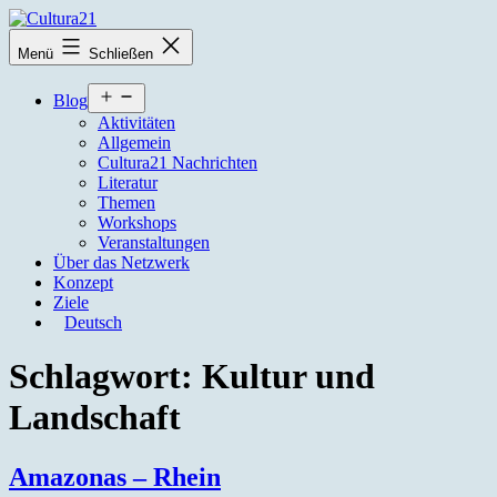
Zum
Inhalt
Cultura21
Menü
Schließen
springen
Menü
Blog
öffnen
Aktivitäten
Allgemein
Cultura21 Nachrichten
Literatur
Themen
Workshops
Veranstaltungen
Über das Netzwerk
Konzept
Ziele
Deutsch
Schlagwort:
Kultur und
Landschaft
Amazonas – Rhein